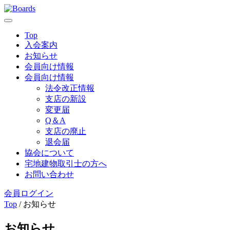
Top
入会案内
お知らせ
会員向け情報
会員向け情報
法令改正情報
支店の新設
変更届
Q＆A
支店の廃止
退会届
協会について
宅地建物取引士の方へ
お問い合わせ
会員ログイン
Top
/ お知らせ
お知らせ