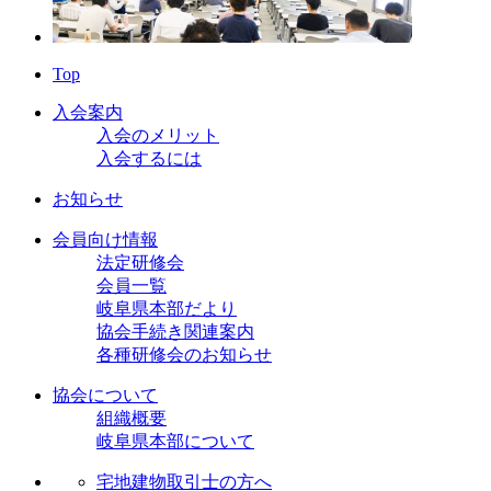
Top
入会案内
入会のメリット
入会するには
お知らせ
会員向け情報
法定研修会
会員一覧
岐阜県本部だより
協会手続き関連案内
各種研修会のお知らせ
協会について
組織概要
岐阜県本部について
宅地建物取引士の方へ